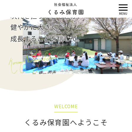
メ
次代を担う子ども達が、
MENU
ニ
健やかに大きく
ュ
ー
成長することを信じて。
WELCOME
くるみ保育園へようこそ